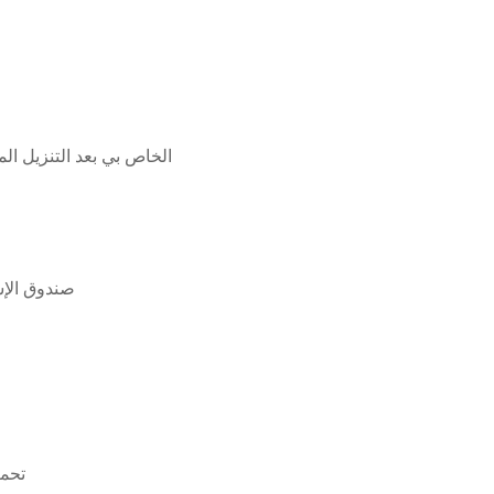
لماذا لا يتم تحميل نظام التشغيل windows 10 الخاص بي بعد الت
صندوق الإس
st stand s01e01