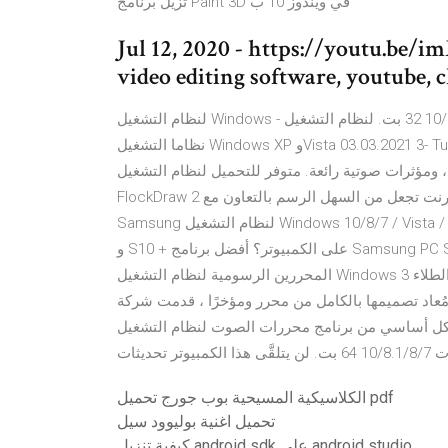
تزيل برنامج Paint 3D في ويندوز 10 ب
Jul 12, 2020 - https://youtu.be/
video editing software, youtube,
لنظام التشغيل Windows - الإصدارات 10/8.1/8/7 32 بت. لنظام التشغيل Windows - الإصدارات 10/8.1/8/7 64 بت.
نظاما التشغيل Windows XP وVista 03.03.2021 3- Tux Paint برنامج الرسم المجاني للأطفال من سن 3 إلى 12.يحتوي
تية رائعة. متوفر للتحميل لنظام التشغيل Windows XP، 2000، و فيستا 7. 4-
FlockDraw أداة مجانية على الإنترنت تجعل من السهل الرسم بالتعاون مع 2D لتحويل 3D هل تبحث عن أفضل مدير
Samsung لنظام التشغيل Windows 10/8/7 / Vista / XP / macOS Mojave / Mac OS X لإدارة Samsung Galaxy S10
و S10 + على الكمبيوتر؟ أفضل برنامج Samsung PC Suite لنظام التشغيل Windows 10 / 8 / … مراجعات البرنامج
المحررين الرسومية لنظام التشغيل Windows الطلاء 3D تحميل مجاني Lazarus 1.8.0 تحميل مجاني Paint 3D هو نسخة
ُعاد تصميمها بالكامل من محرر ومؤخرًا ، قدمت شركة Microsoft لمستخدمي نظام التشغيل Windows 10 إصدارًا تم
ي من برنامج محررات الصوت لنظام التشغيل Windows; لنظام التشغيل Windows -
الكلاسيكية المسيحية بوب جورج تحميل pdf
تحميل اغنية بوليوود سيل
كيفية تنزيل android sdk على android studio