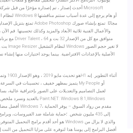
يوتيوب. البرنامج الاكثر انتشارا لتحميل مقاطع و ملفات الفيد
والأعمال الفنية ثلاثية الأبعاد والمزيد وكذلك تحسينها. قم الآن
بت. انقر
الأصلية بالإعدادات الافتراضية. بينما يوجد اختيارات منها إنشا
يتميز بمظهر خفيف ، تحسينات في السرعة ، والكثير
بالعديد ونسرد ملخص لبعض خصائ
إلى 435 مليون شخص. ؛حماية شاملة ضد الفيروسات، وبرا
أفضل البرامج إلى يومنا هذا لتوفره على مزايا التحميل من النت 