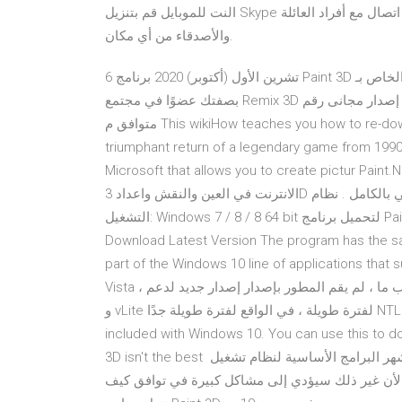
النت للموبايل قم بتنزيل Skype للكمبيوتر أو الهاتف المحمول أو الجهاز اللوحي لديك للبقاء على اتصال مع أفراد العائلة
والأصدقاء من أي مكان.
6 تشرين الأول (أكتوبر) 2020 برنامج Paint 3D الخاص بـ Microsoft هو تطبيق رسومات ثلاثي الأبعاد يمكنكم من Paint 3D
بصفتك عضوًا في مجتمع Remix 3D ويمكنك تحميل إبداعاتك إصدار مجانى رقم : Microsoft Paint 3D v6.2009.30077.0.
متوافق م This wikiHow teaches you how to re-download the Windows 10 Paint 3D app. System Shock is the
triumphant return of a legendary game from 199
Microsoft that allows you to create pictur  : هو برنامج لتعديل الصور مجاناً, ويوجد دعم فني للبرنامج عبر
الانترنت في العين والنقش واعداد 3D وغيرها من المؤثرات); برنامج احترافي لتعديل الصور مجاني بالكامل . نظام
التشغيل: Windows 7 / 8 / 8 64 bit لتحميل برنامج Pai 23 Apr 2020 Fast downloads of the latest free software!
Download Latest Version The program has the sam
part of the Windows 10 line of applicat بعد ذلك ، عندما تم إصدار نظام التشغيل Windows
Vista ، أصدر المطور أداة جديدة لسبب ما ، لم يقم المطور بإصدار إصدار جديد لدعم Windows 7 أو تحديث برامج nLite
و vLite لفترة طويلة ، في الواقع لفترة طويلة جدًا NTLite تحميل نسخة مجانية . Paint 3D is the free paint program
included with Windows 10. You can use this to dow
3D isn't the best تحميل أشهر البرامج الأساسية لنظام تشغيل Windows لا تقم مطلقاً بتثبيت أكثر من برنامج لمكافحة
لأن غير ذلك سيؤدي إلى مشاكل كبيرة في توافق كيف