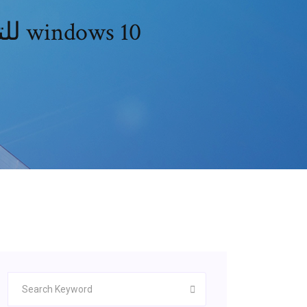
برنامج paint 3d للتحميل المجاني لنظام التشغيل windows 10