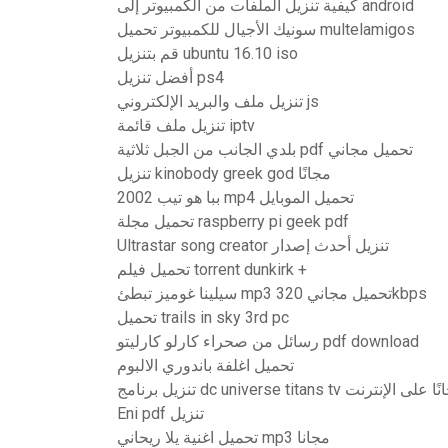
كيفية تنزيل الملفات من الكمبيوتر إلى android
سونيك الأجيال للكمبيوتر تحميل multelamigos
قم بتنزيل ubuntu 16.10 iso
أفضل تنزيل ps4
تنزيل ملف والبريد الإلكتروني js
تنزيل ملف قائمة iptv
بلدي الجانب من الجبل ثلاثية pdf تحميل مجاني
تنزيل kinobody greek god مجانًا
ببا هو تيب 2002 mp4 تحميل الموبايل
تحميل مجلة raspberry pi geek pdf
Ultrastar song creator تنزيل أحدث إصدار
تحميل فيلم torrent dunkirk +
سيلينا غوميز تبطئ mp3 تحميل مجاني 320kbps
تحميل trails in sky 3rd pc
رسائل من صحراء كارلو كارليتو pdf download
تحميل اغلفة باندوري الالبوم
نامج dc universe titans tv مجانًا على الإنترنت
Eni pdf تنزيل
تحميل اغنية يلا ريحاني mp3 مجانا