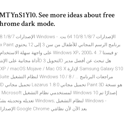
imMTYnS1Yl0. See more ideas about free
 chrome dark mode.
على واجهة سهلة الاستخدام، ومؤثرات صو
م
تعديله وتحديثه بشكل أساس
الإصدارات 10/8.1/8/7 64 بت. لن يتلقَّى هذا الكمبيوتر تحديثات Google Chrome بعد الآن لأن نظامَي