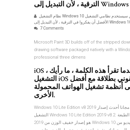
نظام التشغيل Windows 10 هو نظام تشغيل جيد في النهاية ، ومن سيستخدم نظامي التشغيل Windows 7 و Windows 8.1 من
7 Comments
Microsoft Paint 3D builds off of the stripped dow
drawing software packaged natively with a Wind
professional three dimens
iOS ، عندما تقرأ هذه الكلمة ، ما رأيك ، iPhone ، iPad و Apple صحيح؟ نظام
التشغيل iOS هو نظام تشغيل الهاتف المحمول الأيقوني بطلاقة مع أفضل
على أنظمة تشغيل الهواتف المحمولة
الأخرى.
Windows 10 Lite Edition v8 2019 حمل مجانا أحدث إصدار OEM RTM. إنها صورة ISO قابلة للتمهيد الكامل لنظام
التشغيل Windows 10 Lite Edition 2019 v8.2. ويندوز 10 لايت الطبعة v8 2019 نظرة عامة Windows 10 Lite Edition v8
2019 هو إصدار خفيف الوزن من Windows 10 تنزيل برنامج برنامج تنزيل فيديو اليوتيوب للكمبيوتر مجانا. تنزيل فيديو من