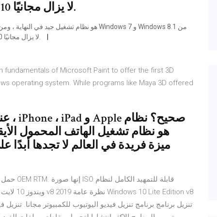
الترقية ، لأن التبديل إلى Windows 10 لا يزال مجانيًا.
الأفضل أن يفكروا في الترقية ، لأن التبديل إلى Windows 10 لا يزال مجانيًا.
n fundamentals of Microsoft Paint to offer the first 3D
ows operating system. While programs like Maya 3D offered
ميزة فريدة في العالم لا تجدها أبدًا 