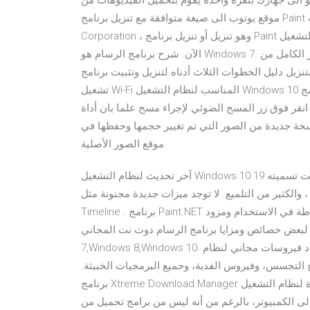
يو الى جهازك بنقرة واحدة يقوم بتحميل الفيديوهات من
موقع يوتوب الى صيغة متوافقة مع تنزيل برنامج Paint أحدث إصدار ، تم إصداره مؤخرًا من قبل شركة Microsoft
Corporation ، وهو تنزيل أو تنزيل برنامج Paint لنظام التشغيل Windows 8 أو هام يرجع إلى عدة أسباب ستتم مناقشتها
الآن. شرح برنامج الرسام هو Windows 7. تمتع بتنزيل الإصدار الكامل من Adobe Photoshop مجانًا. تمتع بإنشاء صورك
 بتنزيل دليل الخطوات الثلاث أدناه لتنزيل وتثبيت برنامج
تشغيل Wi-Fi المناسب لنظام التشغيل Windows 10 مع برنامج Driver Talent ، متوافق مع كل من الإصدار 32 بت و 64
 فوق زر المسح الضوئي لإجراء مسح علما بان أداة Image Resizer لنظام التشغيل Windows لا تغير حجم الصور
ء نسخة جديدة من الصور التي تم تغيير حجمها وحفظها في
موقع الصور الأصلية.
آخر تحديث لنظام التشغيل Windows 10 هو تحديث مايو 2019 ، وهو الإصدار 1903 وتمت تسميته 19H1 أثناء التطوير. إنه
 من التلميع. لا توجد ميزات جديدة مجنونة مثل My People أو
Timeline . برنامج Paint.NET لعمل التصاميم والتعديلات على الصور بإحترافية عالية، بساطة في الاستخدام ومزود
ص ومزايا برنامج الرسام دوت نت المجاني Paint.NET: Windows 8.1,Windows
7,Windows 8,Windows 10. أفضل مضاد فيروسات مجاني لنظام Windows 7، مقدم من رواد السوق – يوفر الحماية
مج التجسس، وفيروس الفدية، وجميع البرمجيات الخبيثة.
برنامج Xtreme Download Manager هو أحد أقدم برامج التحميل المتوفرة لنظام التشغيل Windows والذي لا يزال من
إلى الكمبيوتر، بالرغم من أنه ليس من برامج تحميل من