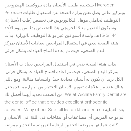
يستخدم طبيب الأسنان مادة بيروكسيد الهيدروجين Hydrogen
Peroxide وبتركيز عالي يصل تعلن وزارة الصحة عن استقبال طلبات
التوظيف لحاملي مؤهل البكالوريوس في تخصص (طب الأسنان)،
وسيكون التقديم متاحًا لخريجي هذا التخصص بدءًا من يوم الأحد
15/6/1441هـ، ولمدة أسبوعين عبر بوابة التوظيف بالوزارة. بدأت
هيئة الصحة بدبي في استقبال المراجعين بعيادات الأسنان بمركز
البدع الصحي، حيث تم إعادة افتتاح العيادات بشكل جزئي.
بدأت هيئة الصحة بدبي في استقبال المراجعين بعيادات الأسنان
بمركز البدع الصحي، حيث تم إعادة افتتاح العيادات بشكل جزئي.
الكل يريد أن يكون له أسنان محاذية جيدًا وابتسامة مثالية. ومع ذلك,
هناك عدد من علاجات تقويم الأسنان للاختيار من بينها, مما قد يجعل
من الصعب تحديد أيهما أفضل لك. We at Wichita Family Dental are
the dental office that provides excellent orthodontic
services. Many of our See full list on kfshrc.edu.sa بعد العملية
لم يواجه المريض أي مضاعفات أو انتفاخات في اللثة. في الأسنان و
كانت عمليتها ممرضة التخدير الرعاية التمريضية التخدير ممرضة