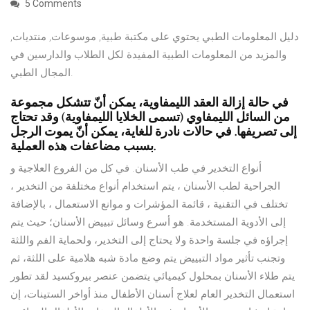
5 Comments
دليل المعلومات الطبي يحتوي على مكتبة طبية, موسوعات, منتديات,
والمزيد من المعلومات الطبية المفيدة لكل الطلاب والدارسين في
المجال الطبي.
في حالة إزالة العقد الليمفاوية، يمكن أنّ تتشكل مجموعة
من السائل الليمفاوي (تسمى الخلايا الليمفاوية) وقد تحتاج
إلى تصريفها. في حالات نادرة للغاية، يمكن أنّ يموت الرجل
بسبب مضاعفات هذه العملية.
أنواع التخدير في طب الأسنان. في كل من الفروع العلاجية و
الجراحية لطب الأسنان ، يتم استخدام أنواع مختلفة من التخدير ،
تختلف في التقنية ، قائمة المؤشرات و موانع الاستعمال ، بالإضافة
إلى الأدوية المستخدمة. هو أسرع وسائل تبييض الأسنان؛ حيث يتم
إجراؤه في جلسة واحدة ولا يحتاج إلى التخدير، ولحماية الفم واللثة
وتجنب تأثير مواد التبييض يتم وضع مادة شبه هلامية على اللثة، ثم
يتم طلاء الأسنان بمحلول كيميائي يتضمن عنصر بيروكسيد لقد تطور
استعمال التخدير العام لعلاج أسنان الأطفال منذ أواخر الستينات، إن