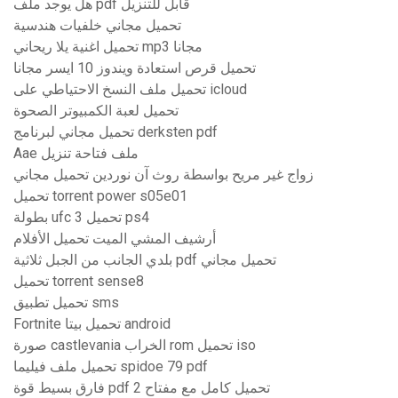
هل يوجد ملف pdf قابل للتنزيل
تحميل مجاني خلفيات هندسية
تحميل اغنية يلا ريحاني mp3 مجانا
تحميل قرص استعادة ويندوز 10 ايسر مجانا
تحميل ملف النسخ الاحتياطي على icloud
تحميل لعبة الكمبيوتر الصحوة
تحميل مجاني لبرنامج derksten pdf
Aae ملف فتاحة تنزيل
زواج غير مريح بواسطة روث آن نوردين تحميل مجاني
تحميل torrent power s05e01
بطولة ufc 3 تحميل ps4
أرشيف المشي الميت تحميل الأفلام
بلدي الجانب من الجبل ثلاثية pdf تحميل مجاني
تحميل torrent sense8
تحميل تطبيق sms
Fortnite تحميل بيتا android
صورة castlevania الخراب rom تحميل iso
تحميل ملف فيليما spidoe 79 pdf
فارق بسيط قوة pdf 2 تحميل كامل مع مفتاح