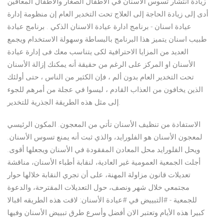
زيادة انتشار تسوس الأسنان في الأطفال الصغار والأطفال المعاقين
أدى إلى زيادة الحاجة إلى العلاج تحت التخدير العام إن منظومة إدارة
عيادة اسنان - برنامج ادارة عيادة الاسنان الذكي . برنامج عيادة
طبيب اسنان يتميز هذا البرنامج بالبساطة وسهولة الاستخدام ويجمع
العديد من المزايا الاحترافية لكى يتناسب معك فى إدارة عيادة
الأسنان او المركز على الرغم من حقيقة أنه يمكنك إزالة الأسنان
تحت التخدير العام بدون ألم ، فإن الكثير من الناس ، حتى أولئك
الذين يخافون من العذاب القادم ، ليسوا في عجلة من أمرهم للجوء
إلى مثل هذه الطريقة الجذرية للتخدير.
الاستفادة من تنظيف الأسنان تأتي من المعجون. المكون الرئيسي
لمعجون الأسنان هو الفلورايد، والذي ثبت أنه يمنع تسوس الأسنان.
ويحل الفلورايد محل المعادن المفقودة في الأسنان ويجعلها أقوى.
أجلت الجمعية العمومية غير العادية، لنقابة أطباء الأسنان، مناقشة
تعديلات قانون مزاولة المهنة، على أن تجري النقابة خلالها حوار
مجتمعي خلال شهر ونصف، حول التعديلات المقترحة، والدعوة
للجمعية - #التبييض في #عيادة الأسنان: لاقت هذه الطريقه اقبالا
كبيرا هذه الأيام وتعتبر الان أفضل وأسرع طرق تبييض الأسنان وفيها