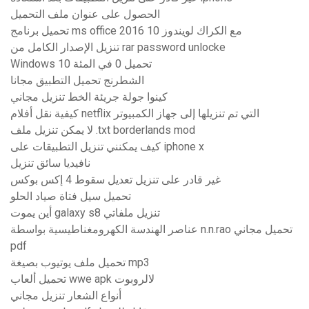
الحصول على عنوان ملف التحميل
تحميل برنامج ms office 2016 مع الكراك لويندوز 10
تنزيل الإصدار الكامل من rar password unlocke
Windows 10 تحميل 0 في المئة
الشطرنج تحميل التطبيق مجانا
كينوا جولة جريئة الخط تنزيل مجاني
كيفية نقل أفلام netflix التي تم تنزيلها إلى جهاز الكمبيوتر
لا يمكن تنزيل ملف .txt borderlands mod
كيف يمكنني تنزيل التطبيقات على iphone x
نافيديا سائق تنزيل
غير قادر على تنزيل تعديل سقوط 4 إكس بوكس
تحميل سيل فتاة صياد الحلو
أين يموت galaxy s8 تنزيل ملفاتي
عناصر الهندسة الكهرومغناطيسية بواسطة n.n.rao تحميل مجاني
pdf
تحميل ملف يوتيوب بصيغة mp3
تحميل ألعاب wwe apk لالروبوت
أنواع الشعار تنزيل مجاني