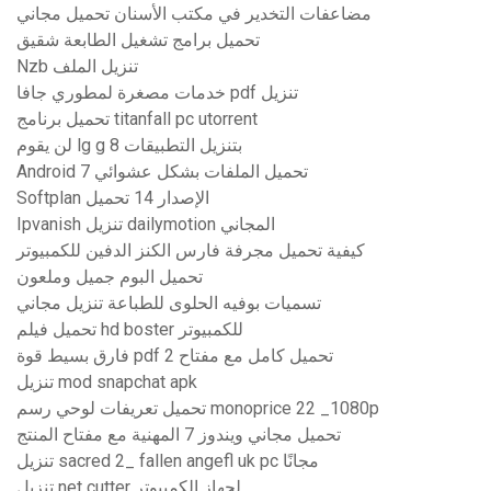
مضاعفات التخدير في مكتب الأسنان تحميل مجاني
تحميل برامج تشغيل الطابعة شقيق
Nzb تنزيل الملف
خدمات مصغرة لمطوري جافا pdf تنزيل
تحميل برنامج titanfall pc utorrent
لن يقوم lg g 8 بتنزيل التطبيقات
Android 7 تحميل الملفات بشكل عشوائي
Softplan الإصدار 14 تحميل
Ipvanish تنزيل dailymotion المجاني
كيفية تحميل مجرفة فارس الكنز الدفين للكمبيوتر
تحميل البوم جميل وملعون
تسميات بوفيه الحلوى للطباعة تنزيل مجاني
تحميل فيلم hd boster للكمبيوتر
فارق بسيط قوة pdf 2 تحميل كامل مع مفتاح
تنزيل mod snapchat apk
تحميل تعريفات لوحي رسم monoprice 22 _1080p
تحميل مجاني ويندوز 7 المهنية مع مفتاح المنتج
تنزيل sacred 2_ fallen angefl uk pc مجانًا
تنزيل net cutter لجهاز الكمبيوتر