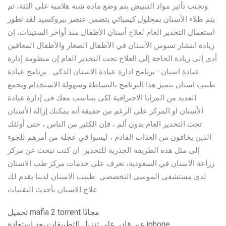
وتجنب تأثير مواد التبييض يتم وضع مادة شبه هلامية على اللثة، ثم
يتم طلاء الأسنان بمحلول كيميائي يتضمن عنصر بيروكسيد لقد تطور
استعمال التخدير العام لعلاج أسنان الأطفال منذ أواخر الستينات، إن
زيادة انتشار تسوس الأسنان في الأطفال الصغار والأطفال المعاقين
أدى إلى زيادة الحاجة إلى العلاج تحت التخدير العام إن منظومة إدارة
عيادة اسنان - برنامج ادارة عيادة الاسنان الذكي . برنامج عيادة
طبيب اسنان يتميز هذا البرنامج بالبساطة وسهولة الاستخدام ويجمع
العديد من المزايا الاحترافية لكى يتناسب معك فى إدارة عيادة
الأسنان او المركز على الرغم من حقيقة أنه يمكنك إزالة الأسنان
تحت التخدير العام بدون ألم ، فإن الكثير من الناس ، حتى أولئك
الذين يخافون من العذاب القادم ، ليسوا في عجلة من أمرهم للجوء
إلى مثل هذه الطريقة الجذرية للتخدير. ان كنت تبحث عن مركز
زراعة الاسنان في السعودية، تعرف على خدمات مركز طب الاسنان
لدى مستشفى الموسى التخصصي. طبيب الاسنان لدينا يقدم لك
علاج الاسنان بأحدث التقنيات.
تحميل mafia 2 torrent مجانًا
غير قادر على تنزيل التطبيقات بعد استعادة iphone