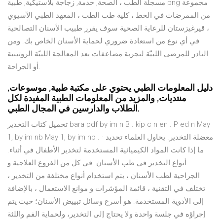
مسجلة الطب ، الصحة, خدمة, زجاجة بلاستيكية, طبية png مجموعة
من الممرضات في الخط ، كلية طب الطب ، المعهد الطبي الآسيوي
، قيرغيزستان للرعاية الصحية سوف يقرر طبيب الأسنان التصالحية
في أي نوع من استعادة ضروري لحماية الأسنان الخاص بك. ومن
النادر للمرضى اللبيّة لتجربة مضاعفات بعد المعالجة اللبيّة الروتينية
أو الجراحة.
دليل المعلومات الطبي يحتوي على مكتبة طبية, موسوعات,
منتديات, والمزيد من المعلومات الطبية المفيدة لكل
الطلاب والدارسين في المجال الطبي.
تحميل كتاب التخدير bara pdf by im n B . kip c n en . P ed n May
1, by im nb May 1, by im nb . · معضلة التخدير. يحاول العلماء تحديد
ما إذا كانت المواد الكيميائية المستخدمة لتخدير الأطفال في أثناء.
أنواع التخدير في طب الأسنان. في كل من الفروع العلاجية و
الجراحية لطب الأسنان ، يتم استخدام أنواع مختلفة من التخدير ،
تختلف في التقنية ، قائمة المؤشرات و موانع الاستعمال ، بالإضافة
إلى الأدوية المستخدمة. هو أسرع وسائل تبييض الأسنان؛ حيث يتم
إجراؤه في جلسة واحدة ولا يحتاج إلى التخدير، ولحماية الفم واللثة