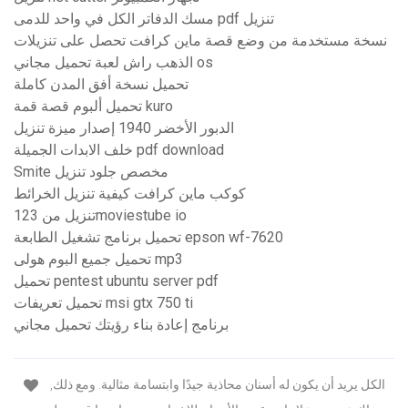
مسك الدفاتر الكل في واحد للدمى pdf تنزيل
نسخة مستخدمة من وضع قصة ماين كرافت تحصل على تنزيلات
الذهب راش لعبة تحميل مجاني os
تحميل نسخة أفق المدن كاملة
تحميل ألبوم قصة قمة kuro
الدبور الأخضر 1940 إصدار ميزة تنزيل
خلف الابدات الجميلة pdf download
Smite مخصص جلود تنزيل
كوكب ماين كرافت كيفية تنزيل الخرائط
تنزيل من 123moviestube io
تحميل برنامج تشغيل الطابعة epson wf-7620
تحميل جميع البوم هولى mp3
تحميل pentest ubuntu server pdf
تحميل تعريفات msi gtx 750 ti
برنامج إعادة بناء رؤيتك تحميل مجاني
الكل يريد أن يكون له أسنان محاذية جيدًا وابتسامة مثالية. ومع ذلك,