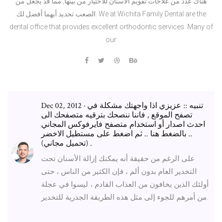
هناك عدد من علاجات تقويم الأسنان للاختيار من بينها, مما قد يجعل من
الصعب تحديد أيهما أفضل لك. We at Wichita Family Dental are the
dental office that provides excellent orthodontic services. Many of
our
Dec 02, 2012 · تنبيه :: عزيزي اذا واجهتك مشكلة في
تصفح الموقع , فاننا ننصحك بترقيه متصفحك الى
احدث اصدار أو استخدام متصفح فايرفوكس المجاني
.. بالضغط هنا .. ثم اضغط على مستطيل الاخضر
(تحميل مجاني) .
على الرغم من حقيقة أنه يمكنك إزالة الأسنان تحت
التخدير العام بدون ألم ، فإن الكثير من الناس ، حتى
أولئك الذين يخافون من العذاب القادم ، ليسوا في عجلة
من أمرهم للجوء إلى مثل هذه الطريقة الجذرية للتخدير.